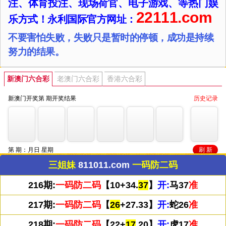
注、体育投注、现场荷官、电子游戏、等热门娱
22111.com
乐方式！永利国际官方网址：
不要害怕失败，失败只是暂时的停顿，成功是持续
努力的结果。
三姐妹
811011.com
一码防二码
216期:
一码防二码
【
10+34.
37
】
开:
马37
准
217期:
一码防二码
【
26
+27.33
】
开:
蛇26
准
218期:
一码防二码
【
22+
17
.20
】
开:
虎17
准