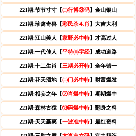
221期:节节寸寸【
㈢行博③码
】金山银山
221期:珍禽奇兽【
彩民杀⒋肖
】大吉大利
221期:江山美人【
家野必中特
】才高过人
221期:一代佳人【
平特㈣字经
】成功道路
221期:十二生肖【
三期必开特
】全年错一
221期:花天酒地【
㈡门必中特
】财富爆发
221期:相妄之年【
②肖爆中特
】期期爆中
221期:森林古猿【
⒀码爆中特
】翻身之料
221期:天天赢爽【
一波准中特
】最红资料
221期:三败之辱【
六肖主六码
】实力精选