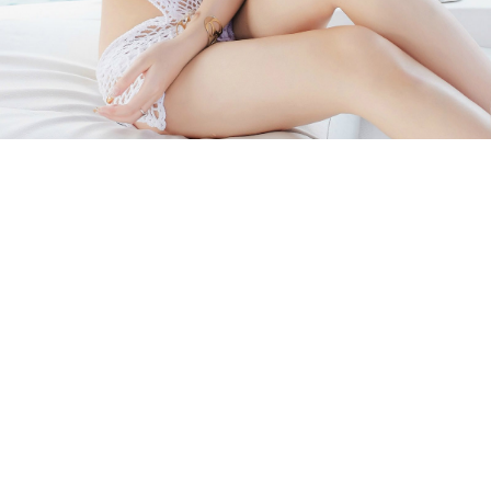
说明
本论坛所提供的内容、资料、图片和资讯，只应用在合法
的资料探讨，暂不适用于其它，外围博彩和使用。特此声
明！
论坛免责声明：以上所有广告内容均为赞助商提供，本站
不对其经营行为负责。浏览或使用者须自行承担有关责
任，本网站恕不负责。
【三姐妹心水论坛】域名：811077.com 六合在线，收集
各类资料，免费内幕资料，走势分析，尽在三姐妹心水论
坛。
(广告联系)