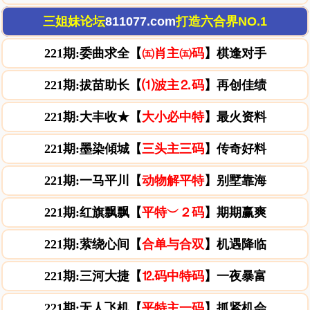
三姐妹论坛
811077.com
打造六合界NO.1
221期:委曲求全【
㈤肖主㈤码
】棋逢对手
221期:拔苗助长【
⑴波主⒉码
】再创佳绩
221期:大丰收★【
大小必中特
】最火资料
221期:墨染傾城【
三头主三码
】传奇好料
221期:一马平川【
动物解平特
】别墅靠海
221期:红旗飘飘【
平特︶２码
】期期赢爽
221期:萦绕心间【
合单与合双
】机遇降临
221期:三河大捷【
⒓码中特码
】一夜暴富
221期:无人飞机【
平特主一码
】抓紧机会